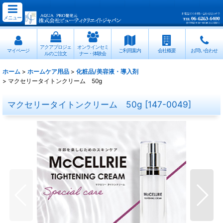
メニュー
アクアプロジェ
オンラインセミ
マイページ
ご利用案内
会社概要
お問い合わせ
ルのご注文
ナー・体験会
ホーム
>
ホームケア用品
>
化粧品/美容液・導入剤
>
マクセリータイトンクリーム 50g
マクセリータイトンクリーム 50g
[
147-0049
]