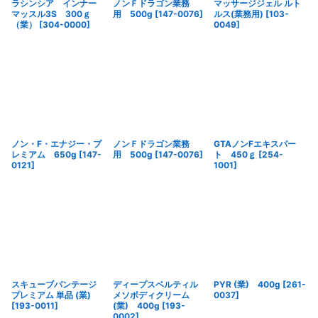
ラシンシア インナー
ノンＦドラゴン業務
マッサージジェル ルト
マッスル3S 300ｇ
用 500g
[
147-0076
]
ルス(業務用)
[
103-
（業）
[
304-0000
]
0049
]
ノン・F・エナジー・プ
ノンＦドラゴン業務
GTAノンFエキスパー
レミアム 650g
[
147-
用 500g
[
147-0076
]
ト 450ｇ
[
254-
0121
]
1001
]
スキューブバンテージ
ディープスベルティル
PYR (業) 400g
[
261-
プレミアム 単品 (業)
メソボディクリーム
0037
]
[
193-0011
]
(業) 400g
[
193-
0002
]