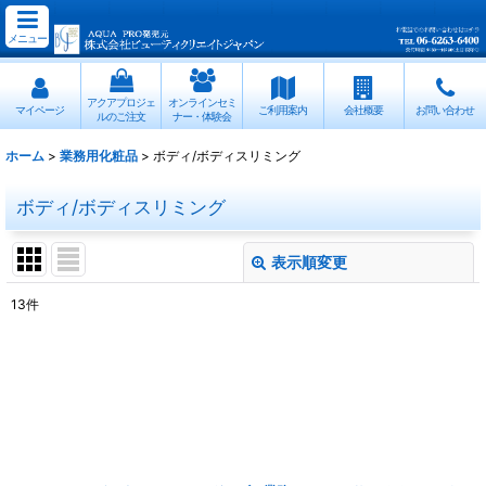
メニュー
アクアプロジェ
オンラインセミ
マイページ
ご利用案内
会社概要
お問い合わせ
ルのご注文
ナー・体験会
ホーム
>
業務用化粧品
>
ボディ/ボディスリミング
ボディ/ボディスリミング
表示順変更
閉じる
13
件
表示数
:
並び順
:
絞り込む