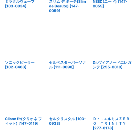
ミラクルウェーブ
スリム デ ボーテ(Slim
NEED(ニード)
[
147-
[
103-0034
]
de Beaute)
[
147-
0059
]
0059
]
ソニックピーラー
セルベスターパーソナ
Dr.ヴィアノードエレガ
[
102-0463
]
ル
[
111-0098
]
ンテ
[
255-0010
]
Clione fit(クリオネ フ
セルクリスタル
[
103-
Ｄｒ．エルミスＺＥＲ
ィット)
[
147-0119
]
0933
]
Ｏ ＴＲＩＮＩＴＹ
[
277-0178
]