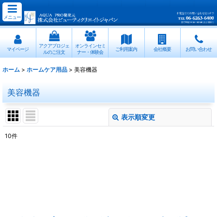
メニュー
アクアプロジェ
オンラインセミ
マイページ
ご利用案内
会社概要
お問い合わせ
ルのご注文
ナー・体験会
ホーム
>
ホームケア用品
>
美容機器
美容機器
表示順変更
閉じる
10
件
表示数
:
並び順
:
絞り込む