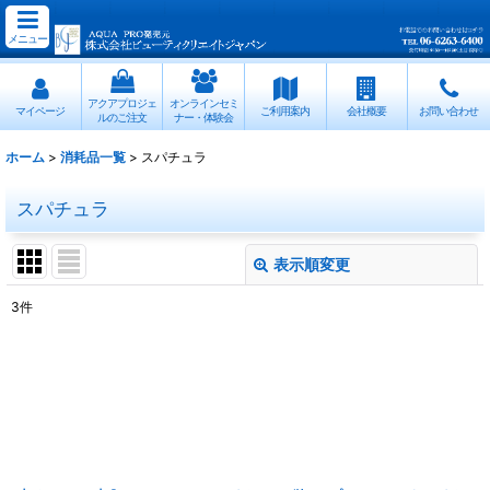
メニュー
アクアプロジェ
オンラインセミ
マイページ
ご利用案内
会社概要
お問い合わせ
ルのご注文
ナー・体験会
ホーム
>
消耗品一覧
>
スパチュラ
スパチュラ
表示順変更
閉じる
3
件
表示数
:
並び順
:
絞り込む