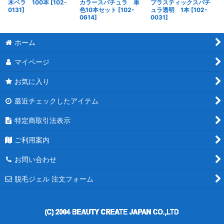
木ベラ 100本
[
102-
カラースパチュラ 単
プラスティックスパチ
0131
]
色10本セット
[
102-
ュラ透明 1本
[
102-
0614
]
0031
]
ホーム
マイページ
お気に入り
最近チェックしたアイテム
特定商取引法表示
ご利用案内
お問い合わせ
脱毛ジェル 注文フォーム