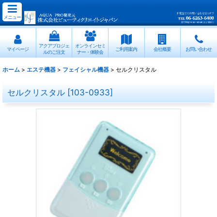
メニュー
アクアプロジェ
オンラインセミ
マイページ
ご利用案内
会社概要
お問い合わせ
ルのご注文
ナー・体験会
ホーム
>
エステ機器
>
フェイシャル機器
>
セルクリスタル
セルクリスタル
[
103-0933
]