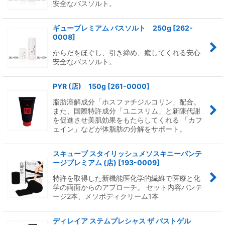
安全なバスソルト。
ギュープレミアム バスソルト 250g
[
262-
0008
]
からだをほぐし、引き締め、癒してくれる安心
安全なバスソルト。
PYR (店) 150g
[
261-0000
]
脂肪溶解成分「ホスファチジルコリン」配合。
また、国際特許成分「ユニスリム」と新陳代謝
を促進させ美肌効果をもたらしてくれる 「カフ
ェイン」などが体脂肪の分解をサポート。
スキューブ スタイリッシュメソスキニーバンテ
ージプレミアム (店)
[
193-0009
]
特許を取得した新機能医化学的繊維で医療と化
学の両面からのアプローチ。 セット内容バンテ
ージ2本、メソボディクリーム1本
ディレイア ステムプレシャス ザ バストゲル