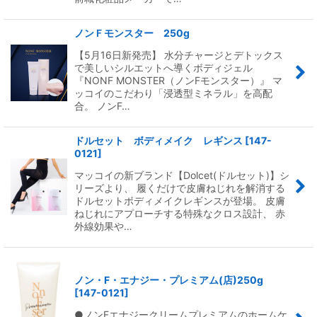
ノンＦモンスター 250g
【5月16日新発売】 水分チャージとデトックス
で美しいシルエットへ導くボディジェル
『NONF MONSTER（ノンFモンスター）』 マ
ッコイのこだわり「浸透型ミネラル」を高配
合。 ノンF…
ドルセット ボディメイク レギンス
[
147-
0121
]
マッコイの新ブランド【Dolcet(ドルセット)】シ
リーズより、 履くだけで皮膚ねじれを解消する
ドルセットボディメイクレギンスが登場。 皮膚
ねじれにアプローチする特殊なクロス設計、 赤
外線効果や…
ノン・F・エナジー・プレミアム(店)250g
[
147-0121
]
●ノンFエナジークリームプレミアムのホームケ