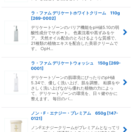
ラ・ファム デリケートホワイトクリーム 110g
[
269-0002
]
デリケートゾーンのバリア機能をpH値5.10の弱
酸性成分でサポート。 色素沈着や黒ずみをケ
ア。 天然オイル配合のとろけるような質感で、
21種類の植物エキスを配合した美容クリームで
す。 ○pH…
ラ・ファム デリケートウォッシュ 150g
[
269-
0001
]
デリケートゾーンの肌環境にぴったりのpH値
5.34で、優しく洗い上げ、肌を調整。 粘膜をや
さしく洗い上げながら優れた植物の力によっ
て、デリケートゾーンの環境を、日々健やかに
整えます。 毎日のバ…
ノン・F・エナジー・プレミアム 650g
[
147-
0121
]
ノンFエナジークリームがプレミアムとなってリ