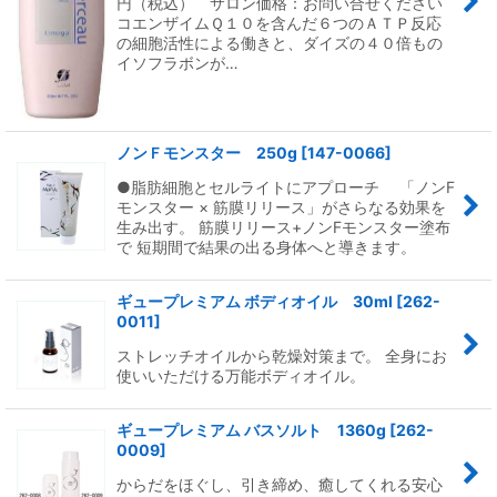
円（税込） サロン価格：お問い合せください
コエンザイムＱ１０を含んだ６つのＡＴＰ反応
の細胞活性による働きと、ダイズの４０倍もの
イソフラボンが…
ノンＦモンスター 250g
[
147-0066
]
●脂肪細胞とセルライトにアプローチ 「ノンF
モンスター × 筋膜リリース」がさらなる効果を
生み出す。 筋膜リリース+ノンFモンスター塗布
で 短期間で結果の出る身体へと導きます。
ギュープレミアム ボディオイル 30ml
[
262-
0011
]
ストレッチオイルから乾燥対策まで。 全身にお
使いいただける万能ボディオイル。
ギュープレミアム バスソルト 1360g
[
262-
0009
]
からだをほぐし、引き締め、癒してくれる安心