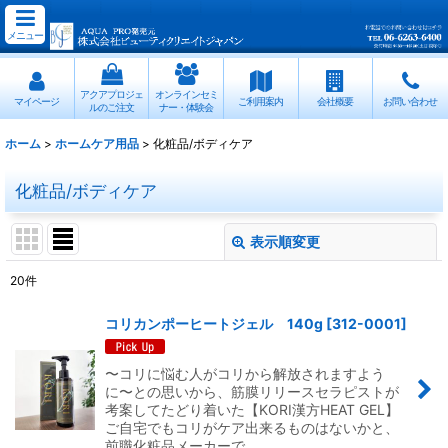
メニュー
アクアプロジェ
オンラインセミ
マイページ
ご利用案内
会社概要
お問い合わせ
ルのご注文
ナー・体験会
ホーム
>
ホームケア用品
>
化粧品/ボディケア
化粧品/ボディケア
表示順変更
閉じる
20
件
表示数
:
コリカンポーヒートジェル 140g
[
312-0001
]
並び順
:
〜コリに悩む人がコリから解放されますよう
に〜との思いから、筋膜リリースセラピストが
絞り込む
考案してたどり着いた【KORI漢方HEAT GEL】
ご自宅でもコリがケア出来るものはないかと、
前職化粧品メーカーで…