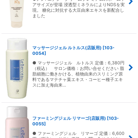
アサイズが登場 浸透型ミネラルによりNDSを実
現。 糖化に対抗する大豆由来エキスを新配合し
ました
マッサージジェル ルトルス(店販用)
[
103-
0054
]
● マッサージジェル ルトルス 定価：6,380円
（税込） サロン価格：お問い合せください 脂
肪細胞に働きかける、植物由来のスリミング原
料であるマテチャ葉エキス・コーヒー種子エキ
スに加え海由来…
ファーミングジェル リマーゴ(店販用)
[
103-
0055
]
● ファーミングジェル リマーゴ 定価：6,600