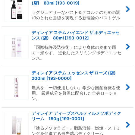
(店) 80ml
[
193-0019
]
ラグジュアリーなバスト＆デコルテのための調
和のとれた曲線を実現する新理論のバストゲル
ディレイア ステム ハイエンド ザ ボディエッセ
ンス (店) 80ml
[
193-0012
]
「国際特許浸透技術」により身体の奥まで届
く・燃やす。 進化したスリミングボディエッセ
ンス。
ディレイア ステム エッセンス ザ ローズ (店)
200ml
[
193-0000
]
農薬を「一切使用しない」希少な国産薔薇を使
用。 厳選成分を贅沢に配合した全身ローショ
ン。
ディレイア ディープスベルティルメソボディク
リーム 150g
[
193-0001
]
『塗るメソセラピー』脂肪溶解・燃焼・スリミ
ングを促進する最先端ボディクリーム