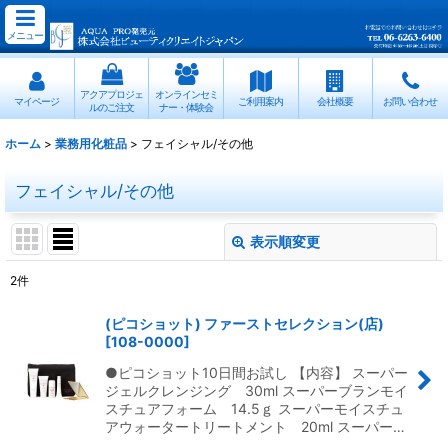
メニュー
アクアプロジェ
オンラインセミ
マイページ
ご利用案内
会社概要
お問い合わせ
ルのご注文
ナー・体験会
ホーム
>
業務用化粧品
>
フェイシャル/その他
フェイシャル/その他
表示順変更
閉じる
2
件
表示数
:
(ピコショット) ファーストセレクション(店)
[
108-0000
]
並び順
:
●ピコショット10日間お試し 【内容】 スーパー
ジェルクレンジング 30ml スーパーブランモイ
絞り込む
スチュアフォーム 14.5ｇ スーパーモイスチュ
アウォータートリートメント 20ml スーパー…