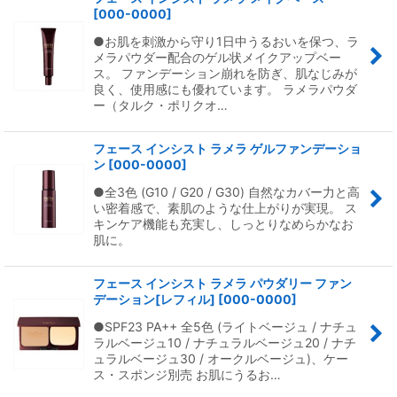
[
000-0000
]
●お肌を刺激から守り1日中うるおいを保つ、ラ
メラパウダー配合のゲル状メイクアップベー
ス。 ファンデーション崩れを防ぎ、肌なじみが
良く、使用感にも優れています。 ラメラパウダ
ー（タルク・ポリクオ…
フェース インシスト ラメラ ゲルファンデーショ
ン
[
000-0000
]
●全3色 (G10 / G20 / G30) 自然なカバー力と高
い密着感で、素肌のような仕上がりが実現。 ス
キンケア機能も充実し、しっとりなめらかなお
肌に。
フェース インシスト ラメラ パウダリー ファン
デーション[レフィル]
[
000-0000
]
●SPF23 PA++ 全5色 (ライトベージュ / ナチュ
ラルベージュ10 / ナチュラルベージュ20 / ナチ
ュラルベージュ30 / オークルベージュ)、ケー
ス・スポンジ別売 お肌にうるお…