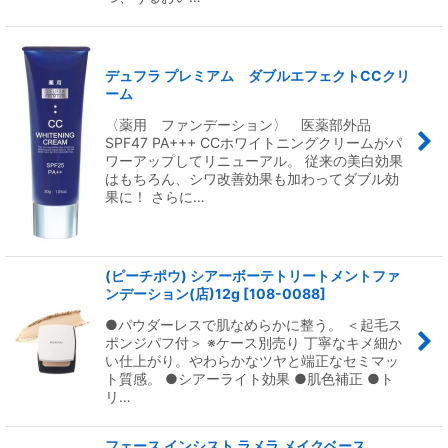
デュフラ プレミアム ダブルエフェクトCCクリ
ーム
〈薬用 ファンデーション〉 医薬部外品
SPF47 PA+++ CCホワイトニングクリームがパ
ワーアップしてリニューアル。 従来の美白効果
はもちろん、シワ改善効果も加わってダブル効
果に！ さらに…
(ピーチポウ) シアーボーテトリートメントファ
ンデーション(店)12g
[
108-0088
]
●パウダーレスで肌なめらかに整う。 ＜起毛ス
ポンジパフ付＞ ※ケース別売り 丁寧なキメ細か
い仕上がり。やわらかなツヤと端正なセミマッ
ト質感。 ●シアーライト効果 ●肌色補正 ●ト
リ…
フェース インシスト ラメラ メイクベース