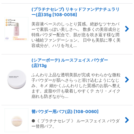
(プラチナセレブ) リキッドファンデナチュラリ
ー(店)35g
[
108-0056
]
美容液ベースのしっとり質感。絶妙なツヤカバ
ーで素肌っぽい美しさへ。 数多くの美容成分と
特殊パウダー配合で、肌が息を吹き返す様な潤
い補給ファンデーション。 日中も美肌に導く美
容成分が、ハリを与え…
(シアーボーテ) ルースフェイス パウダー
(店)13g
ふんわり上品な透明美肌が完成 やわらかな微粒
子パウダーが肌へさらっと溶け込むようになじ
み、キメ 細かくふんわりした質感のお肌へ整え
ます。皮脂や汗も吸着しやすくテ カリ・メイク
崩れも防ぎながら…
替パウダー用バフ(店)
[
108-0060
]
●《 プラチナセレブ 》 ルースフェイス パウダ
ー替用パフ。