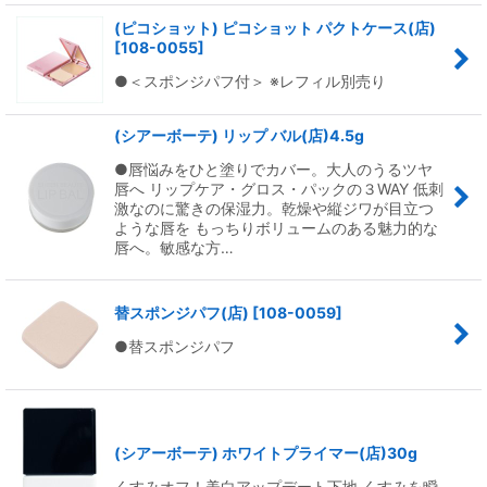
(ピコショット) ピコショット パクトケース(店)
[
108-0055
]
●＜スポンジパフ付＞ ※レフィル別売り
(シアーボーテ) リップ バル(店)4.5g
●唇悩みをひと塗りでカバー。大人のうるツヤ
唇へ リップケア・グロス・パックの３WAY 低刺
激なのに驚きの保湿力。乾燥や縦ジワが目立つ
ような唇を もっちりボリュームのある魅力的な
唇へ。敏感な方…
替スポンジパフ(店)
[
108-0059
]
●替スポンジパフ
(シアーボーテ) ホワイトプライマー(店)30g
くすみオフ！美白アップデート下地 くすみを瞬