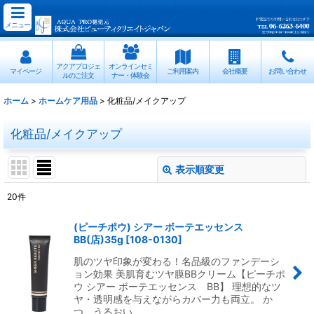
メニュー
アクアプロジェ
オンラインセミ
マイページ
ご利用案内
会社概要
お問い合わせ
ルのご注文
ナー・体験会
ホーム
>
ホームケア用品
>
化粧品/メイクアップ
化粧品/メイクアップ
表示順変更
閉じる
20
件
表示数
:
(ピーチポウ) シアー ボーテエッセンス
BB(店)35g
[
108-0130
]
並び順
:
肌のツヤ印象が変わる！名品級のファンデーシ
ョン効果 美肌育むツヤ膜BBクリーム【ピーチポ
絞り込む
ウ シアー ボーテエッセンス BB】 理想的なツ
ヤ・透明感を与えながらカバー力も両立。 か
つ、うるおい…