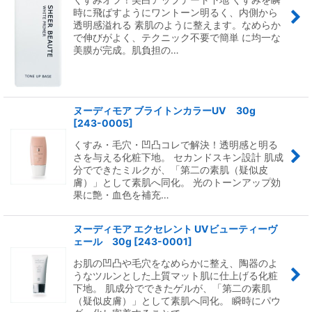
時に飛ばすようにワントーン明るく、内側から
透明感溢れる 素肌のように整えます。なめらか
で伸びがよく、テクニック不要で簡単 に均一な
美膜が完成。肌負担の…
ヌーディモア ブライトンカラーUV 30g
[
243-0005
]
くすみ・毛穴・凹凸コレで解決！透明感と明る
さを与える化粧下地。 セカンドスキン設計 肌成
分でできたミルクが、「第二の素肌（疑似皮
膚）」として素肌へ同化。 光のトーンアップ効
果に艶・血色を補充…
ヌーディモア エクセレント UVビューティーヴ
ェール 30g
[
243-0001
]
お肌の凹凸や毛穴をなめらかに整え、陶器のよ
うなツルンとした上質マット肌に仕上げる化粧
下地。 肌成分でできたゲルが、「第二の素肌
（疑似皮膚）」として素肌へ同化。 瞬時にパウ