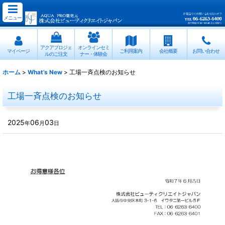
メニュー
アクアプロジェ
オンラインセミ
マイページ
ご利用案内
会社概要
お問い合わせ
ルのご注文
ナー・体験会
ホーム
>
What’s New
>
工場一斉点検のお知らせ
工場一斉点検のお知らせ
2025
06
03
年
月
日